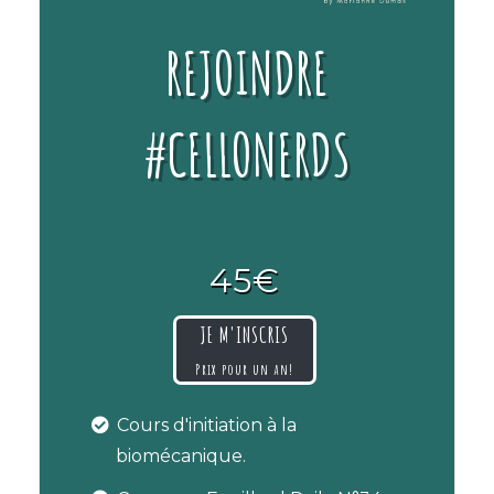
REJOINDRE
#CELLONERDS
45€
JE M'INSCRIS
Prix pour un an!
Cours d'initiation à la
biomécanique.